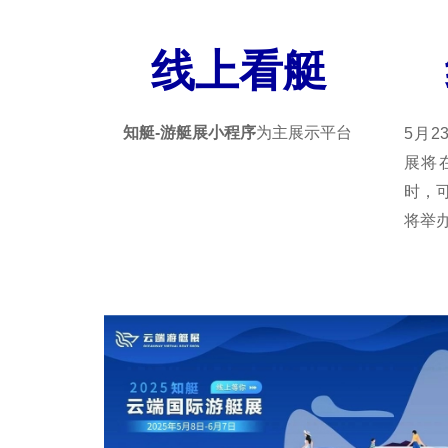
线上看艇
知艇-游艇展小程序
为主展示平台
5月2
展将
时，
将举