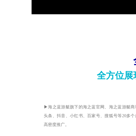
全方位展
▶海之蓝游艇旗下的海之蓝官网、海之蓝游艇商
头条、抖音、小红书、百家号、搜狐号等20多
高密度推广。